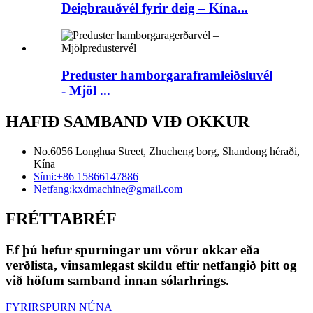
Deigbrauðvél fyrir deig – Kína...
Preduster hamborgaraframleiðsluvél
- Mjöl ...
HAFIÐ SAMBAND VIÐ OKKUR
No.6056 Longhua Street, Zhucheng borg, Shandong héraði,
Kína
Sími:
+86 15866147886
Netfang:
kxdmachine@gmail.com
FRÉTTABRÉF
Ef þú hefur spurningar um vörur okkar eða
verðlista, vinsamlegast skildu eftir netfangið þitt og
við höfum samband innan sólarhrings.
FYRIRSPURN NÚNA