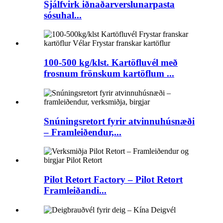
Sjálfvirk iðnaðarverslunarpasta
sósuhal...
100-500 kg/klst. Kartöfluvél með
frosnum frönskum kartöflum ...
Snúningsretort fyrir atvinnuhúsnæði
– Framleiðendur,...
Pilot Retort Factory – Pilot Retort
Framleiðandi...