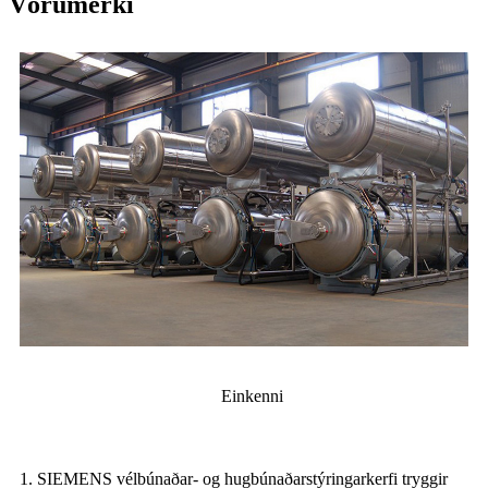
Vörumerki
Einkenni
1. SIEMENS vélbúnaðar- og hugbúnaðarstýringarkerfi tryggir