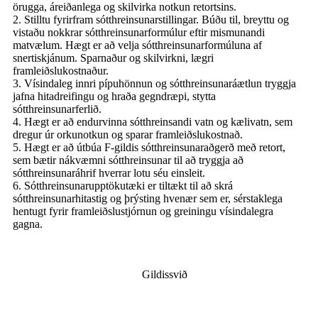
örugga, áreiðanlega og skilvirka notkun retortsins.
2. Stilltu fyrirfram sótthreinsunarstillingar. Búðu til, breyttu og
vistaðu nokkrar sótthreinsunarformúlur eftir mismunandi
matvælum. Hægt er að velja sótthreinsunarformúluna af
snertiskjánum. Sparnaður og skilvirkni, lægri
framleiðslukostnaður.
3. Vísindaleg innri pípuhönnun og sótthreinsunaráætlun tryggja
jafna hitadreifingu og hraða gegndræpi, stytta
sótthreinsunarferlið.
4. Hægt er að endurvinna sótthreinsandi vatn og kælivatn, sem
dregur úr orkunotkun og sparar framleiðslukostnað.
5. Hægt er að útbúa F-gildis sótthreinsunaraðgerð með retort,
sem bætir nákvæmni sótthreinsunar til að tryggja að
sótthreinsunaráhrif hverrar lotu séu einsleit.
6. Sótthreinsunarupptökutæki er tiltækt til að skrá
sótthreinsunarhitastig og þrýsting hvenær sem er, sérstaklega
hentugt fyrir framleiðslustjórnun og greiningu vísindalegra
gagna.
Gildissvið