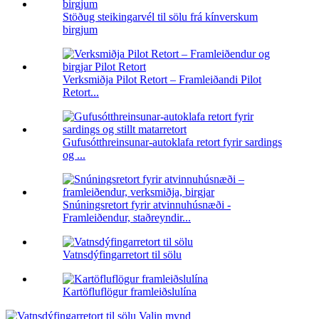
Stöðug steikingarvél til sölu frá kínverskum
birgjum
Verksmiðja Pilot Retort – Framleiðandi Pilot
Retort...
Gufusótthreinsunar-autoklafa retort fyrir sardings
og ...
Snúningsretort fyrir atvinnuhúsnæði -
Framleiðendur, staðreyndir...
Vatnsdýfingarretort til sölu
Kartöfluflögur framleiðslulína