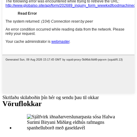
Skrifaðu skilaboðin þín hér og sendu þau til okkar
Vöruflokkar