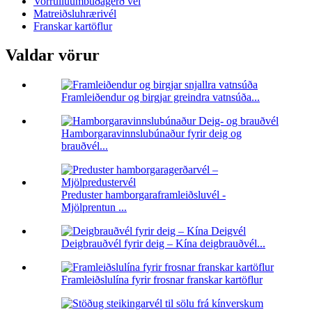
Vorrúlluumbúðagerð vél
Matreiðsluhrærivél
Franskar kartöflur
Valdar vörur
Framleiðendur og birgjar greindra vatnsúða...
Hamborgaravinnslubúnaður fyrir deig og
brauðvél...
Preduster hamborgaraframleiðsluvél -
Mjölprentun ...
Deigbrauðvél fyrir deig – Kína deigbrauðvél...
Framleiðslulína fyrir frosnar franskar kartöflur