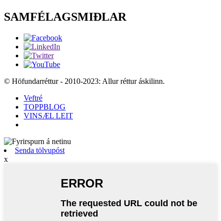
SAMFÉLAGSMIÐLAR
© Höfundarréttur - 2010-2023: Allur réttur áskilinn.
Veftré
TOPPBLOG
VINSÆL LEIT
Senda tölvupóst
x