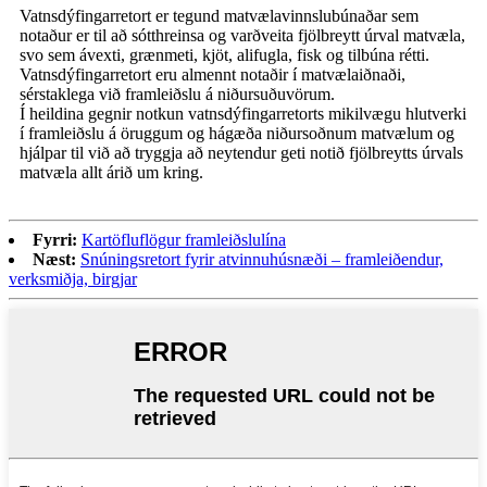
Vatnsdýfingarretort er tegund matvælavinnslubúnaðar sem
notaður er til að sótthreinsa og varðveita fjölbreytt úrval matvæla,
svo sem ávexti, grænmeti, kjöt, alifugla, fisk og tilbúna rétti.
Vatnsdýfingarretort eru almennt notaðir í matvælaiðnaði,
sérstaklega við framleiðslu á niðursuðuvörum.
Í heildina gegnir notkun vatnsdýfingarretorts mikilvægu hlutverki
í framleiðslu á öruggum og hágæða niðursoðnum matvælum og
hjálpar til við að tryggja að neytendur geti notið fjölbreytts úrvals
matvæla allt árið um kring.
Fyrri:
Kartöfluflögur framleiðslulína
Næst:
Snúningsretort fyrir atvinnuhúsnæði – framleiðendur,
verksmiðja, birgjar