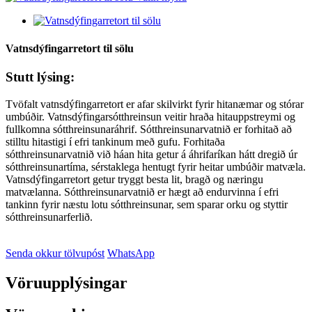
Vatnsdýfingarretort til sölu
Stutt lýsing:
Tvöfalt vatnsdýfingarretort er afar skilvirkt fyrir hitanæmar og stórar
umbúðir. Vatnsdýfingarsótthreinsun veitir hraða hitauppstreymi og
fullkomna sótthreinsunaráhrif. Sótthreinsunarvatnið er forhitað að
stilltu hitastigi í efri tankinum með gufu. Forhitaða
sótthreinsunarvatnið við háan hita getur á áhrifaríkan hátt dregið úr
sótthreinsunartíma, sérstaklega hentugt fyrir heitar umbúðir matvæla.
Vatnsdýfingarretort getur tryggt besta lit, bragð og næringu
matvælanna. Sótthreinsunarvatnið er hægt að endurvinna í efri
tankinn fyrir næstu lotu sótthreinsunar, sem sparar orku og styttir
sótthreinsunarferlið.
Senda okkur tölvupóst
WhatsApp
Vöruupplýsingar