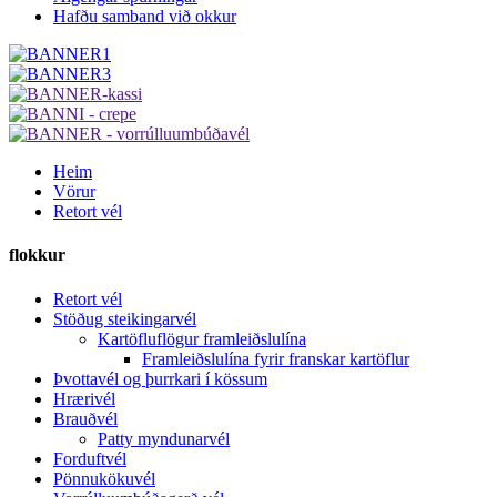
Hafðu samband við okkur
Heim
Vörur
Retort vél
flokkur
Retort vél
Stöðug steikingarvél
Kartöfluflögur framleiðslulína
Framleiðslulína fyrir franskar kartöflur
Þvottavél og þurrkari í kössum
Hrærivél
Brauðvél
Patty myndunarvél
Forduftvél
Pönnukökuvél