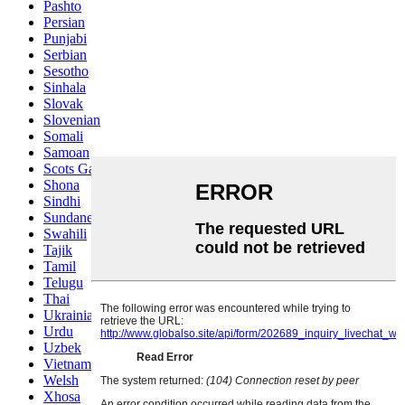
Pashto
Persian
Punjabi
Serbian
Sesotho
Sinhala
Slovak
Slovenian
Somali
Samoan
Scots Gaelic
Shona
Sindhi
Sundanese
Swahili
Tajik
Tamil
Telugu
Thai
Ukrainian
Urdu
Uzbek
Vietnamese
Welsh
Xhosa