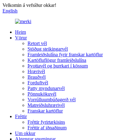
Velkomin á vefsíður okkar!
English
Heim
Vörur
Retort vél
Stöðug steikingarvél
Framleiðslulína fyrir franskar kartöflur
Kartöfluflögur framleiðslulína
Þvottavél og þurrkari í kössum
Hrærivél
Brauðvél
Forduftvél
Patty myndunarvél
Pönnukökuvél
Vorrúlluumbúðagerð vél
Matreiðsluhrærivél
Franskar kartöflur
Fréttir
Fréttir fyrirtækisins
Fréttir af iðnaðinum
Um okkur
Algengar spurningar