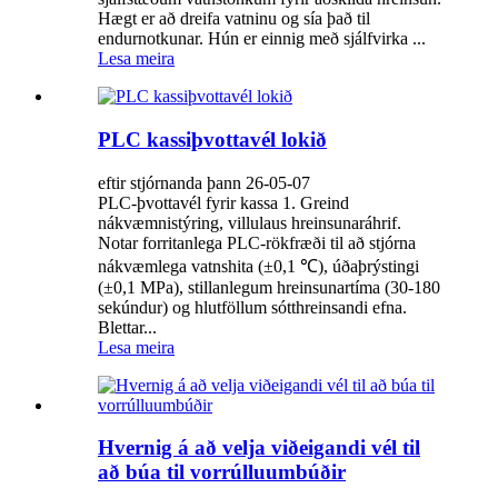
Hægt er að dreifa vatninu og sía það til
endurnotkunar. Hún er einnig með sjálfvirka ...
Lesa meira
PLC kassiþvottavél lokið
eftir stjórnanda þann 26-05-07
PLC-þvottavél fyrir kassa 1. Greind
nákvæmnistýring, villulaus hreinsunaráhrif.
Notar forritanlega PLC-rökfræði til að stjórna
nákvæmlega vatnshita (±0,1 ℃), úðaþrýstingi
(±0,1 MPa), stillanlegum hreinsunartíma (30-180
sekúndur) og hlutföllum sótthreinsandi efna.
Blettar...
Lesa meira
Hvernig á að velja viðeigandi vél til
að búa til vorrúlluumbúðir