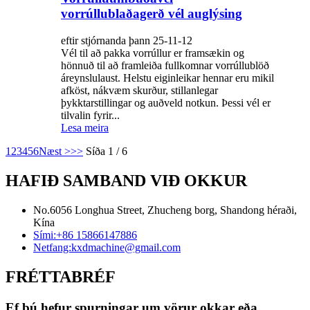
vorrúllublaðagerð vél auglýsing
eftir stjórnanda þann 25-11-12
Vél til að pakka vorrúllur er framsækin og
hönnuð til að framleiða fullkomnar vorrúllublöð
áreynslulaust. Helstu eiginleikar hennar eru mikil
afköst, nákvæm skurður, stillanlegar
þykktarstillingar og auðveld notkun. Þessi vél er
tilvalin fyrir...
Lesa meira
1
2
3
4
5
6
Næst >
>>
Síða 1 / 6
HAFIÐ SAMBAND VIÐ OKKUR
No.6056 Longhua Street, Zhucheng borg, Shandong héraði,
Kína
Sími:
+86 15866147886
Netfang:
kxdmachine@gmail.com
FRÉTTABRÉF
Ef þú hefur spurningar um vörur okkar eða