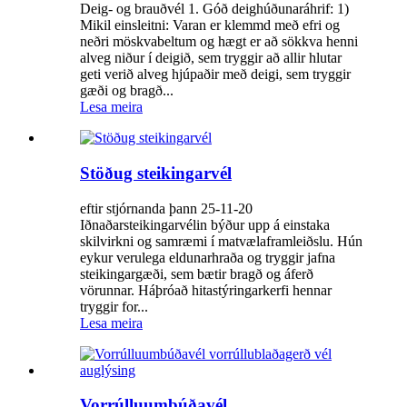
Deig- og brauðvél 1. Góð deighúðunaráhrif: 1)
Mikil einsleitni: Varan er klemmd með efri og
neðri möskvabeltum og hægt er að sökkva henni
alveg niður í deigið, sem tryggir að allir hlutar
geti verið alveg hjúpaðir með deigi, sem tryggir
gæði og bragð...
Lesa meira
Stöðug steikingarvél
eftir stjórnanda þann 25-11-20
Iðnaðarsteikingarvélin býður upp á einstaka
skilvirkni og samræmi í matvælaframleiðslu. Hún
eykur verulega eldunarhraða og tryggir jafna
steikingargæði, sem bætir bragð og áferð
vörunnar. Háþróað hitastýringarkerfi hennar
tryggir for...
Lesa meira
Vorrúlluumbúðavél