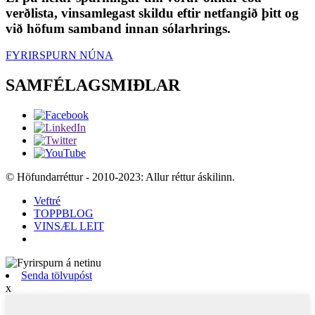
verðlista, vinsamlegast skildu eftir netfangið þitt og
við höfum samband innan sólarhrings.
FYRIRSPURN NÚNA
SAMFÉLAGSMIÐLAR
© Höfundarréttur - 2010-2023: Allur réttur áskilinn.
Veftré
TOPPBLOG
VINSÆL LEIT
Senda tölvupóst
x