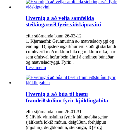
Hvernig á að velja samfellda
steikingarvél fyrir viðskiptavini
eftir stjórnanda þann 26-03-12
1. Kjarnaefni: Grunnurinn að matvælaöryggi og
endingu Djúpsteikingarlínur eru stöðugt starfandi
í umhverfi með miklum hita og miklum raka, þar
sem efnisval hefur bein áhrif á endingu búnaðar
og matvælaöryggi. ‌Fyrir...
Lesa meira
Hvernig á að búa til bestu
framleiðslulínu fyrir kjúklingabita
eftir stjórnanda þann 26-01-31
Sjálfvirk vinnslulína fyrir kjúklingabita getur
sjálfkrafa lokið mótun, deigúðun, forhjúpun
(mjölun), deigblöndun, steikingu, IQF og