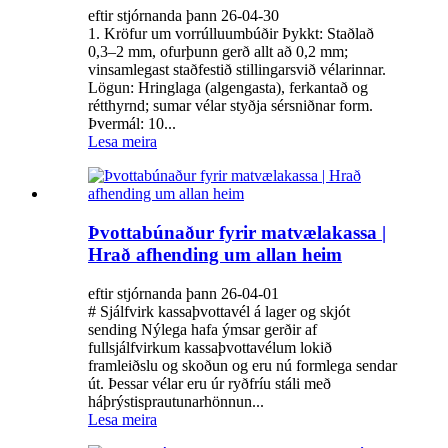
eftir stjórnanda þann 26-04-30
1. Kröfur um vorrúlluumbúðir Þykkt: Staðlað
0,3–2 mm, ofurþunn gerð allt að 0,2 mm;
vinsamlegast staðfestið stillingarsvið vélarinnar.
Lögun: Hringlaga (algengasta), ferkantað og
rétthyrnd; sumar vélar styðja sérsniðnar form.
Þvermál: 10...
Lesa meira
Þvottabúnaður fyrir matvælakassa |
Hrað afhending um allan heim
eftir stjórnanda þann 26-04-01
# Sjálfvirk kassaþvottavél á lager og skjót
sending Nýlega hafa ýmsar gerðir af
fullsjálfvirkum kassaþvottavélum lokið
framleiðslu og skoðun og eru nú formlega sendar
út. Þessar vélar eru úr ryðfríu stáli með
háþrýstisprautunarhönnun...
Lesa meira