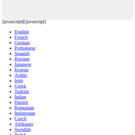
[javascript]
[/javascript]
English
French
German
Portuguese
Spanish
Russian
Japanese
Korean
Arabic
Irish
Greek
Turkish
Italian
Danish
Romanian
Indonesian
Czech
Afrikaans
Swedish
Polish