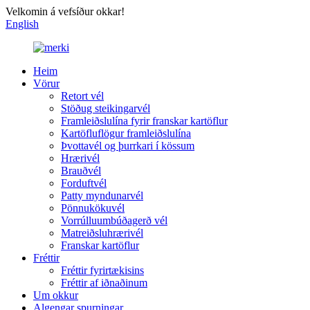
Velkomin á vefsíður okkar!
English
Heim
Vörur
Retort vél
Stöðug steikingarvél
Framleiðslulína fyrir franskar kartöflur
Kartöfluflögur framleiðslulína
Þvottavél og þurrkari í kössum
Hrærivél
Brauðvél
Forduftvél
Patty myndunarvél
Pönnukökuvél
Vorrúlluumbúðagerð vél
Matreiðsluhrærivél
Franskar kartöflur
Fréttir
Fréttir fyrirtækisins
Fréttir af iðnaðinum
Um okkur
Algengar spurningar