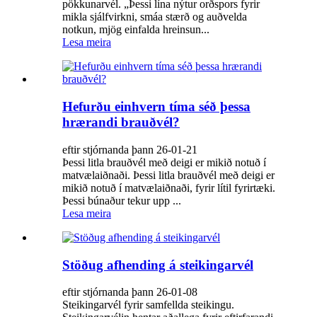
pökkunarvél. „Þessi lína nýtur orðspors fyrir
mikla sjálfvirkni, smáa stærð og auðvelda
notkun, mjög einfalda hreinsun...
Lesa meira
Hefurðu einhvern tíma séð þessa
hrærandi brauðvél?
eftir stjórnanda þann 26-01-21
Þessi litla brauðvél með deigi er mikið notuð í
matvælaiðnaði. Þessi litla brauðvél með deigi er
mikið notuð í matvælaiðnaði, fyrir lítil fyrirtæki.
Þessi búnaður tekur upp ...
Lesa meira
Stöðug afhending á steikingarvél
eftir stjórnanda þann 26-01-08
Steikingarvél fyrir samfellda steikingu.