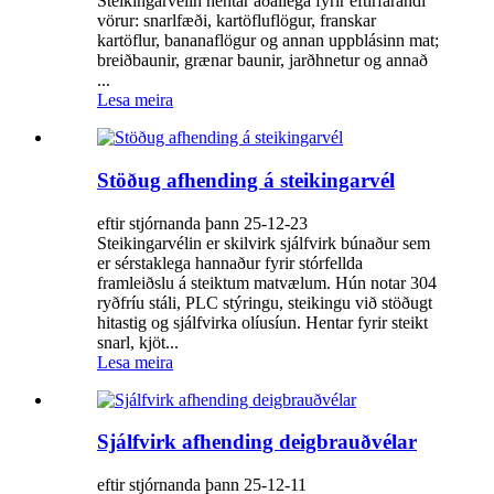
Steikingarvélin hentar aðallega fyrir eftirfarandi
vörur: snarlfæði, kartöfluflögur, franskar
kartöflur, bananaflögur og annan uppblásinn mat;
breiðbaunir, grænar baunir, jarðhnetur og annað
...
Lesa meira
Stöðug afhending á steikingarvél
eftir stjórnanda þann 25-12-23
Steikingarvélin er skilvirk sjálfvirk búnaður sem
er sérstaklega hannaður fyrir stórfellda
framleiðslu á steiktum matvælum. Hún notar 304
ryðfríu stáli, PLC stýringu, steikingu við stöðugt
hitastig og sjálfvirka olíusíun. Hentar fyrir steikt
snarl, kjöt...
Lesa meira
Sjálfvirk afhending deigbrauðvélar
eftir stjórnanda þann 25-12-11