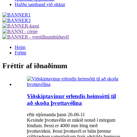
Hafðu samband við okkur
Heim
Fréttir
Fréttir af iðnaðinum
Viðskiptavinur erlendis heimsótti til
að skoða þvottavélina
eftir stjórnanda þann 26-06-11
Kexinde þvottavélin er mikið notuð í mörgum
löndum. Þessi er 4000 mm löng með
þvottavirkni. Þessi þvottavél er búin þremur
sjálfstæðum vatnstönkum fyrir aðskilda hreinsun.