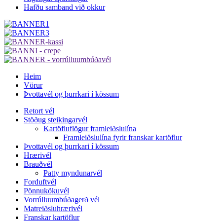
Hafðu samband við okkur
Heim
Vörur
Þvottavél og þurrkari í kössum
Retort vél
Stöðug steikingarvél
Kartöfluflögur framleiðslulína
Framleiðslulína fyrir franskar kartöflur
Þvottavél og þurrkari í kössum
Hrærivél
Brauðvél
Patty myndunarvél
Forduftvél
Pönnukökuvél
Vorrúlluumbúðagerð vél
Matreiðsluhrærivél
Franskar kartöflur