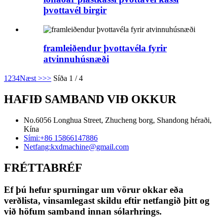
þvottavél birgir
framleiðendur þvottavéla fyrir
atvinnuhúsnæði
1
2
3
4
Næst >
>>
Síða 1 / 4
HAFIÐ SAMBAND VIÐ OKKUR
No.6056 Longhua Street, Zhucheng borg, Shandong héraði,
Kína
Sími:
+86 15866147886
Netfang:
kxdmachine@gmail.com
FRÉTTABRÉF
Ef þú hefur spurningar um vörur okkar eða
verðlista, vinsamlegast skildu eftir netfangið þitt og
við höfum samband innan sólarhrings.