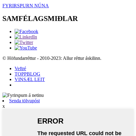
FYRIRSPURN NÚNA
SAMFÉLAGSMIÐLAR
© Höfundarréttur - 2010-2023: Allur réttur áskilinn.
Veftré
TOPPBLOG
VINSÆL LEIT
Senda tölvupóst
x