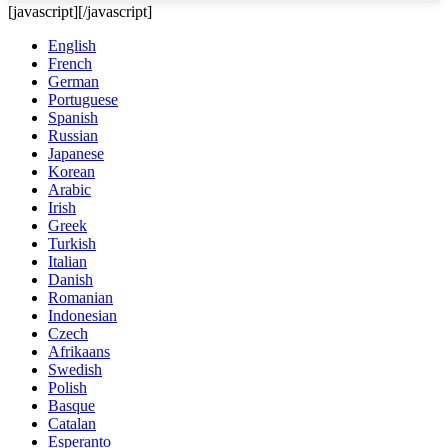
[javascript]
[/javascript]
English
French
German
Portuguese
Spanish
Russian
Japanese
Korean
Arabic
Irish
Greek
Turkish
Italian
Danish
Romanian
Indonesian
Czech
Afrikaans
Swedish
Polish
Basque
Catalan
Esperanto