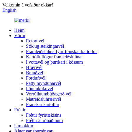
Velkomin á vefsíður okkar!
English
Heim
Vörur
Retort vél
Stöðug steikingarvél
Framleiðslulína fyrir franskar kartöflur
Kartöfluflögur framleiðslulína
Þvottavél og þurrkari í kössum
Hrærivél
Brauðvél
Forduftvél
Patty myndunarvél
Pönnukökuvél
Vorrúlluumbúðagerð vél
Matreiðsluhrærivél
Franskar kartöflur
Fréttir
Fréttir fyrirtækisins
Fréttir af iðnaðinum
Um okkur
Algengar spurningar