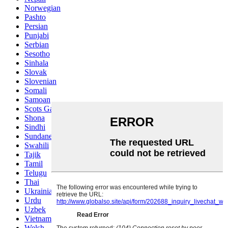
Norwegian
Pashto
Persian
Punjabi
Serbian
Sesotho
Sinhala
Slovak
Slovenian
Somali
Samoan
Scots Gaelic
Shona
Sindhi
Sundanese
Swahili
Tajik
Tamil
Telugu
Thai
Ukrainian
Urdu
Uzbek
Vietnamese
Welsh