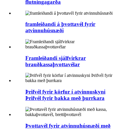
flutningagarða
framleiðandi á þvottavél fyrir
atvinnuhúsnæði
Framleiðandi sjálfvirkrar
brauðkassaþvottavélar
Þrifvél fyrir körfur í atvinnuskyni
Þrifvél fyrir bakka með þurrkara
Þvottavél fyrir atvinnuhúsnæði með