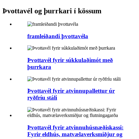
Þvottavél og þurrkari í kössum
framleiðandi þvottavéla
Þvottavél fyrir súkkulaðimót með
þurrkara
Þvottavél fyrir atvinnupallettur úr
ryðfríu stáli
Þvottavél fyrir atvinnuhúsnæðiskassi:
Fyrir eldhús, matvælaverksmiðjur og