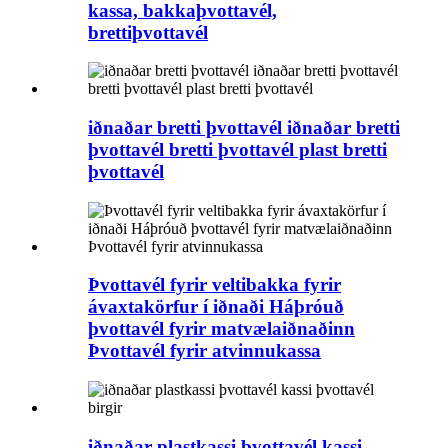
kassa, bakkaþvottavél,
brettiþvottavél
iðnaðar bretti þvottavél iðnaðar bretti
þvottavél bretti þvottavél plast bretti
þvottavél
Þvottavél fyrir veltibakka fyrir
ávaxtakörfur í iðnaði Háþróuð
þvottavél fyrir matvælaiðnaðinn
Þvottavél fyrir atvinnukassa
iðnaðar plastkassi þvottavél kassi