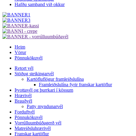
Hafðu samband við okkur
Heim
Vörur
Pönnukökuvél
Retort vél
Stöðug steikingarvél
Kartöfluflögur framleiðslulína
Framleiðslulína fyrir franskar kartöflur
Þvottavél og þurrkari í kössum
Hrærivél
Brauðvél
Patty myndunarvél
Forduftvél
Pönnukökuvél
Vorrúlluumbúðagerð vél
Matreiðsluhrærivél
Franskar kartöflur