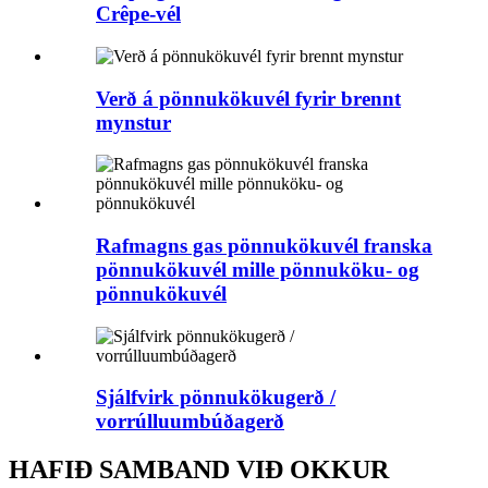
Crêpe-vél
Verð á pönnukökuvél fyrir brennt
mynstur
Rafmagns gas pönnukökuvél franska
pönnukökuvél mille pönnuköku- og
pönnukökuvél
Sjálfvirk pönnukökugerð /
vorrúlluumbúðagerð
HAFIÐ SAMBAND VIÐ OKKUR