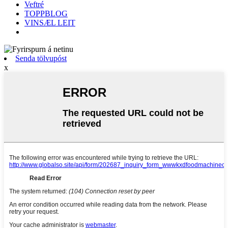
Veftré
TOPPBLOG
VINSÆL LEIT
Senda tölvupóst
x