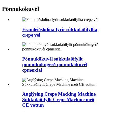
Pönnukökuvél
Framleiðslulína fyrir súkkulaðifyllta
crepe vél
Pönnukökuvél súkkulaðifyllt
pönnukökugerð pönnukökuvél
cpmercial
Auglýsing Crepe Macking Machine
Súkkulaðifyllt Crepe Machine með
CE vottun