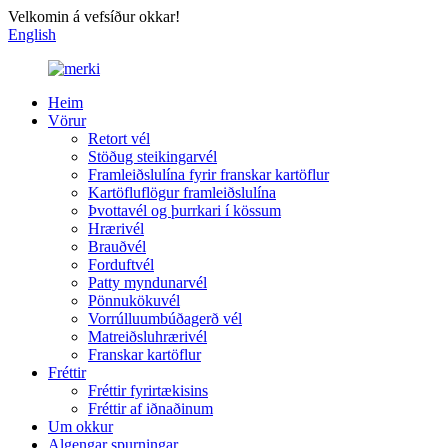
Velkomin á vefsíður okkar!
English
Heim
Vörur
Retort vél
Stöðug steikingarvél
Framleiðslulína fyrir franskar kartöflur
Kartöfluflögur framleiðslulína
Þvottavél og þurrkari í kössum
Hrærivél
Brauðvél
Forduftvél
Patty myndunarvél
Pönnukökuvél
Vorrúlluumbúðagerð vél
Matreiðsluhrærivél
Franskar kartöflur
Fréttir
Fréttir fyrirtækisins
Fréttir af iðnaðinum
Um okkur
Algengar spurningar