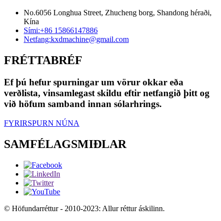
No.6056 Longhua Street, Zhucheng borg, Shandong héraði,
Kína
Sími:
+86 15866147886
Netfang:
kxdmachine@gmail.com
FRÉTTABRÉF
Ef þú hefur spurningar um vörur okkar eða
verðlista, vinsamlegast skildu eftir netfangið þitt og
við höfum samband innan sólarhrings.
FYRIRSPURN NÚNA
SAMFÉLAGSMIÐLAR
© Höfundarréttur - 2010-2023: Allur réttur áskilinn.