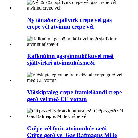
Ný iðnaðar sjálfvirk crepe vél gas
crepe vél atvinnu crepe vél
Rafknúinn gaspönnukökuvél með
sjálfvirkri atvinnuhúsnæði
Viðskiptaleg crepe framleiðandi crepe
gerð vél með CE vottun
Crêpe-vél fyrir atvinnuhúsnæði
Crêpe-gerð vél Gas Rafmagns Mille