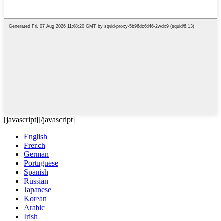
[javascript]
[/javascript]
English
French
German
Portuguese
Spanish
Russian
Japanese
Korean
Arabic
Irish