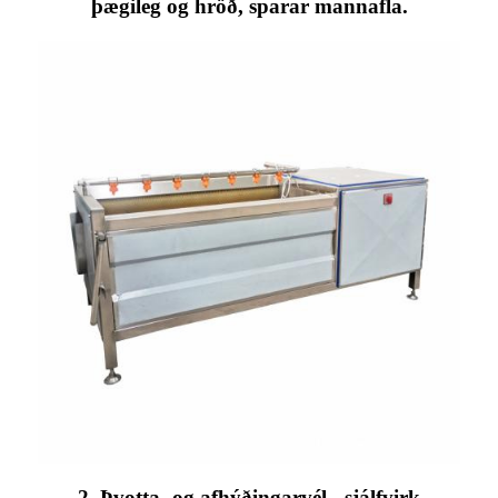
þægileg og hröð, sparar mannafla.
2. Þvotta- og afhýðingarvél - sjálfvirk