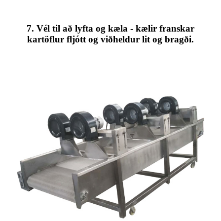
7. Vél til að lyfta og kæla - kælir franskar
kartöflur fljótt og viðheldur lit og bragði.