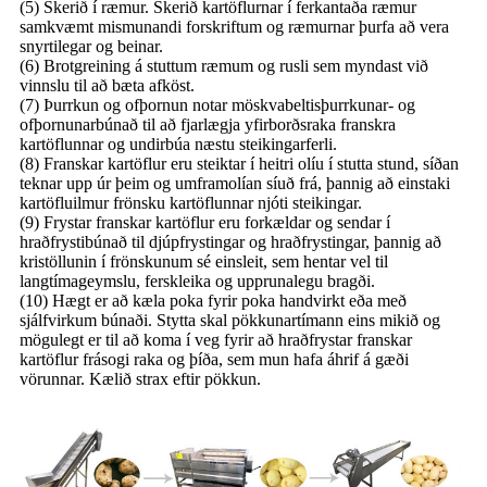
(5) Skerið í ræmur. Skerið kartöflurnar í ferkantaða ræmur
samkvæmt mismunandi forskriftum og ræmurnar þurfa að vera
snyrtilegar og beinar.
(6) Brotgreining á stuttum ræmum og rusli sem myndast við
vinnslu til að bæta afköst.
(7) Þurrkun og ofþornun notar möskvabeltisþurrkunar- og
ofþornunarbúnað til að fjarlægja yfirborðsraka franskra
kartöflunnar og undirbúa næstu steikingarferli.
(8) Franskar kartöflur eru steiktar í heitri olíu í stutta stund, síðan
teknar upp úr þeim og umframolían síuð frá, þannig að einstaki
kartöfluilmur frönsku kartöflunnar njóti steikingar.
(9) Frystar franskar kartöflur eru forkældar og sendar í
hraðfrystibúnað til djúpfrystingar og hraðfrystingar, þannig að
kristöllunin í frönskunum sé einsleit, sem hentar vel til
langtímageymslu, ferskleika og upprunalegu bragði.
(10) Hægt er að kæla poka fyrir poka handvirkt eða með
sjálfvirkum búnaði. Stytta skal pökkunartímann eins mikið og
mögulegt er til að koma í veg fyrir að hraðfrystar franskar
kartöflur frásogi raka og þíða, sem mun hafa áhrif á gæði
vörunnar. Kælið strax eftir pökkun.