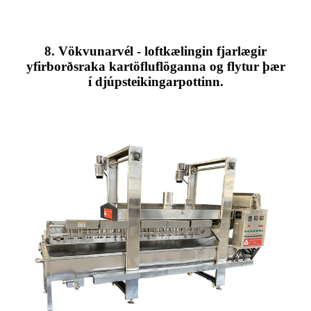
8. Vökvunarvél - loftkælingin fjarlægir
yfirborðsraka kartöfluflöganna og flytur þær
í djúpsteikingarpottinn.