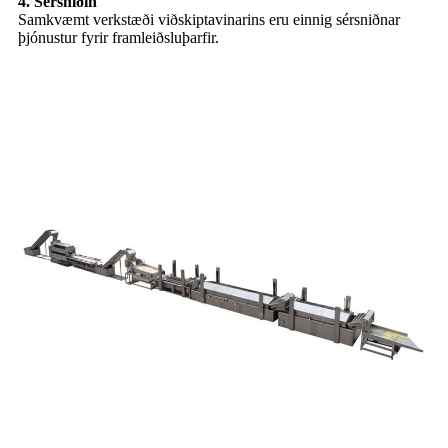
4. Sérsniðin
Samkvæmt verkstæði viðskiptavinarins eru einnig sérsniðnar
þjónustur fyrir framleiðsluþarfir.