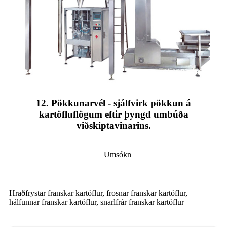
12. Pökkunarvél - sjálfvirk pökkun á
kartöfluflögum eftir þyngd umbúða
viðskiptavinarins.
Umsókn
Hraðfrystar franskar kartöflur, frosnar franskar kartöflur,
hálfunnar franskar kartöflur, snarlfrár franskar kartöflur