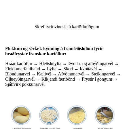
Skref fyrir vinnslu á kartöfluflögum
Flokkun og sértæk kynning á framleiðslulínu fyrir
hraðfrystar franskar kartöflur:
Hráar kartöflur → Hleðslulyfta → Þvotta- og afhýðingarvél →
Flokkunarfæriband → Lyfta → Skeri → Þvottavél →
Blöndunarvél → Kælivél → Afvötnunarvél → Steikingarvél →
Olíueyðingarvél → Kíkjandi færibönd → Frystir í göngum →
Sjálfvirk pökkunarvél