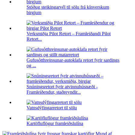
Stöðug steikingarvél til sölu frá kínverskum
birgjum
Verksmiðja Pilot Retort – Framleiðandi Pilot
Retort...
Gufusótthreinsunar-autoklafa retort fyrir sardings
og ...
Snúningsretort fyrir atvinnuhúsnæði -
Framleiðendur, staðreyndir...
Vatnsdýfingarretort til sölu
Kartöfluflögur framleiðslulína