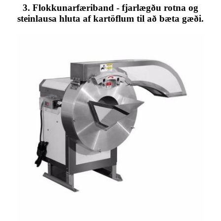
3. Flokkunarfæriband - fjarlægðu rotna og
steinlausa hluta af kartöflum til að bæta gæði.