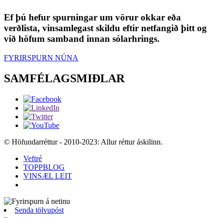
Ef þú hefur spurningar um vörur okkar eða
verðlista, vinsamlegast skildu eftir netfangið þitt og
við höfum samband innan sólarhrings.
FYRIRSPURN NÚNA
SAMFÉLAGSMIÐLAR
© Höfundarréttur - 2010-2023: Allur réttur áskilinn.
Veftré
TOPPBLOG
VINSÆL LEIT
Senda tölvupóst