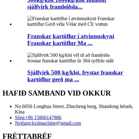
sjálfvirk framleiðsla...
Franskar kartöflur í atvinnuskyni
Franskar kartöflur Ma ...
Sjálfvirk 500 kg/klst. frystar franskar
kartöflur gerð ma ...
HAFIÐ SAMBAND VIÐ OKKUR
No.6056 Longhua Street, Zhucheng borg, Shandong héraði,
Kína
Sími:
+86 15866147886
Netfang:
kxdmachine@gmail.com
FRÉTTABRÉF