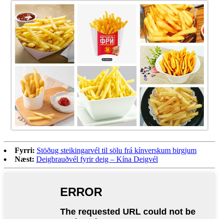
Fyrri:
Stöðug steikingarvél til sölu frá kínverskum birgjum
Næst:
Deigbrauðvél fyrir deig – Kína Deigvél