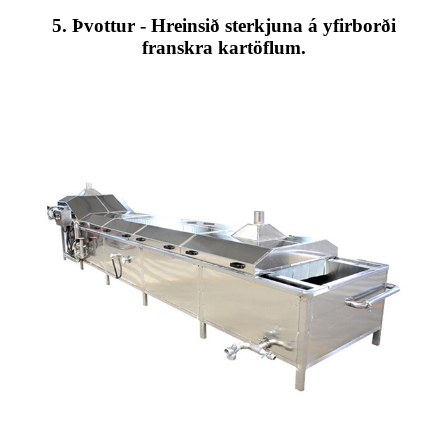
5. Þvottur - Hreinsið sterkjuna á yfirborði
franskra kartöflum.