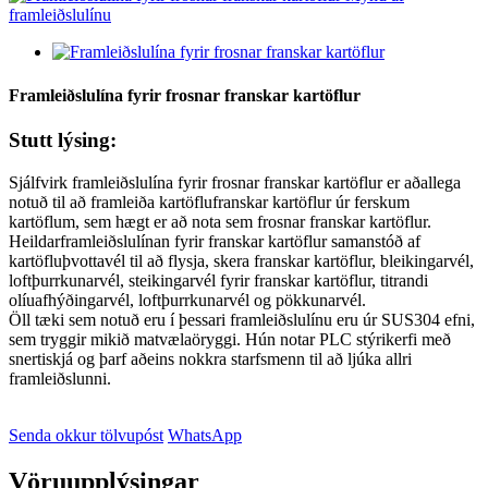
Framleiðslulína fyrir frosnar franskar kartöflur
Stutt lýsing:
Sjálfvirk framleiðslulína fyrir frosnar franskar kartöflur er aðallega
notuð til að framleiða kartöflufranskar kartöflur úr ferskum
kartöflum, sem hægt er að nota sem frosnar franskar kartöflur.
Heildarframleiðslulínan fyrir franskar kartöflur samanstóð af
kartöfluþvottavél til að flysja, skera franskar kartöflur, bleikingarvél,
loftþurrkunarvél, steikingarvél fyrir franskar kartöflur, titrandi
olíuafhýðingarvél, loftþurrkunarvél og pökkunarvél.
Öll tæki sem notuð eru í þessari framleiðslulínu eru úr SUS304 efni,
sem tryggir mikið matvælaöryggi. Hún notar PLC stýrikerfi með
snertiskjá og þarf aðeins nokkra starfsmenn til að ljúka allri
framleiðslunni.
Senda okkur tölvupóst
WhatsApp
Vöruupplýsingar