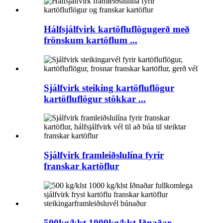
Hálfsjálfvirk kartöfluflögugerð með
frönskum kartöflum ...
Sjálfvirk steiking kartöfluflögur
kartöfluflögur stökkar ...
Sjálfvirk framleiðslulína fyrir
franskar kartöflur
500kg/klst 1000kg/klst Iðnaðar