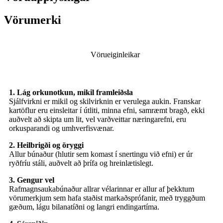
Vörumerki
Vörueiginleikar
1. Lág orkunotkun, mikil framleiðsla
Sjálfvirkni er mikil og skilvirknin er verulega aukin. Franskar
kartöflur eru einsleitar í útliti, minna efni, samræmt bragð, ekki
auðvelt að skipta um lit, vel varðveittar næringarefni, eru
orkusparandi og umhverfisvænar.
2. Heilbrigði og öryggi
Allur búnaður (hlutir sem komast í snertingu við efni) er úr
ryðfríu stáli, auðvelt að þrífa og hreinlætislegt.
3. Gengur vel
Rafmagnsaukabúnaður allrar vélarinnar er allur af þekktum
vörumerkjum sem hafa staðist markaðsprófanir, með tryggðum
gæðum, lágu bilanatíðni og langri endingartíma.