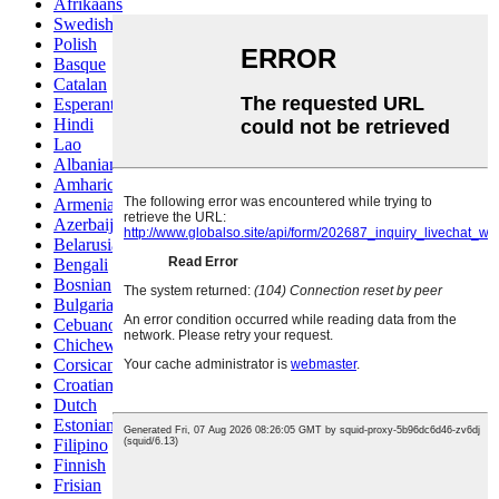
Afrikaans
Swedish
Polish
Basque
Catalan
Esperanto
Hindi
Lao
Albanian
Amharic
Armenian
Azerbaijani
Belarusian
Bengali
Bosnian
Bulgarian
Cebuano
Chichewa
Corsican
Croatian
Dutch
Estonian
Filipino
Finnish
Frisian