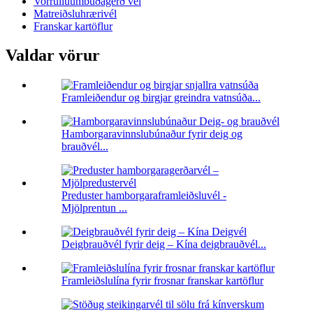
Vorrúlluumbúðagerð vél
Matreiðsluhrærivél
Franskar kartöflur
Valdar vörur
Framleiðendur og birgjar greindra vatnsúða...
Hamborgaravinnslubúnaður fyrir deig og
brauðvél...
Preduster hamborgaraframleiðsluvél -
Mjölprentun ...
Deigbrauðvél fyrir deig – Kína deigbrauðvél...
Framleiðslulína fyrir frosnar franskar kartöflur