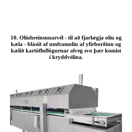
10. Olíuhreinsunarvél - til að fjarlægja olíu og
kæla - blásið af umframolíu af yfirborðinu og
kælið kartöfluflögurnar alveg svo þær komist
í kryddvélina.