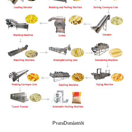
P
vara
D
smáatriði