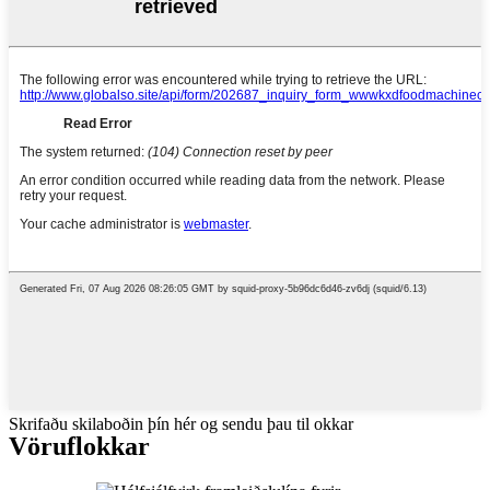
Skrifaðu skilaboðin þín hér og sendu þau til okkar
Vöruflokkar