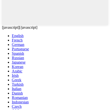
[javascript]
[/javascript]
English
French
German
Portuguese
Spanish
Russian
Japanese
Korean
Arabic
Irish
Greek
Turkish
Italian
Danish
Romanian
Indonesian
Czech