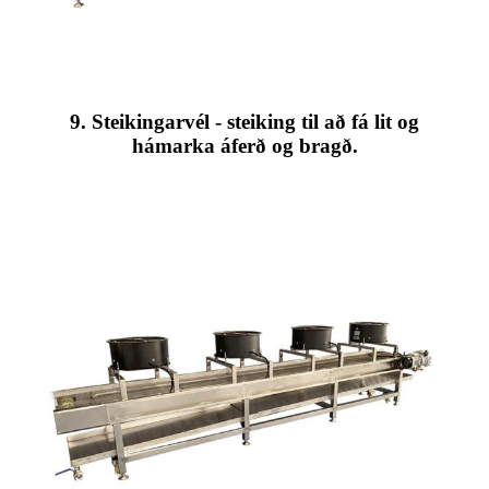
9. Steikingarvél - steiking til að fá lit og
hámarka áferð og bragð.