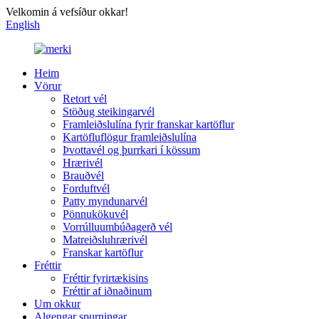
Velkomin á vefsíður okkar!
English
Heim
Vörur
Retort vél
Stöðug steikingarvél
Framleiðslulína fyrir franskar kartöflur
Kartöfluflögur framleiðslulína
Þvottavél og þurrkari í kössum
Hrærivél
Brauðvél
Forduftvél
Patty myndunarvél
Pönnukökuvél
Vorrúlluumbúðagerð vél
Matreiðsluhrærivél
Franskar kartöflur
Fréttir
Fréttir fyrirtækisins
Fréttir af iðnaðinum
Um okkur
Algengar spurningar