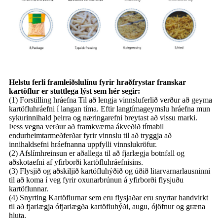
Helstu ferli framleiðslulínu fyrir hraðfrystar franskar
kartöflur er stuttlega lýst sem hér segir:
(1) Forstilling hráefna Til að lengja vinnsluferlið verður að geyma
kartöfluhráefni í langan tíma. Eftir langtímageymslu hráefna mun
sykurinnihald þeirra og næringarefni breytast að vissu marki.
Þess vegna verður að framkvæma ákveðið tímabil
endurheimtarmeðferðar fyrir vinnslu til að tryggja að
innihaldsefni hráefnanna uppfylli vinnslukröfur.
(2) Afslímhreinsun er aðallega til að fjarlægja botnfall og
aðskotaefni af yfirborði kartöfluhráefnisins.
(3) Flysjið og aðskiljið kartöfluhýðið og úðið litarvarnarlausninni
til að koma í veg fyrir oxunarbrúnun á yfirborði flysjuðu
kartöflunnar.
(4) Snyrting Kartöflurnar sem eru flysjaðar eru snyrtar handvirkt
til að fjarlægja ófjarlægða kartöfluhýði, augu, ójöfnur og græna
hluta.