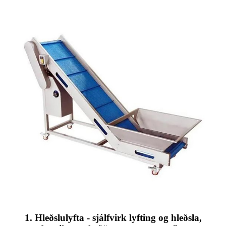
1. Hleðslulyfta - sjálfvirk lyfting og hleðsla,