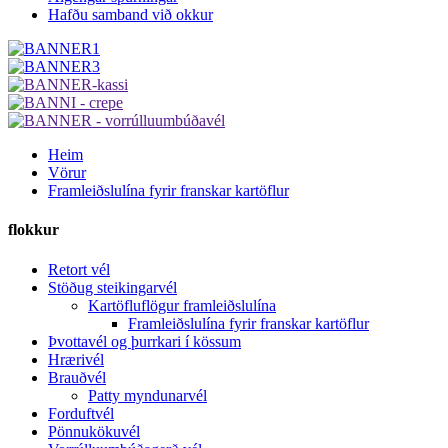
Hafðu samband við okkur
Heim
Vörur
Framleiðslulína fyrir franskar kartöflur
flokkur
Retort vél
Stöðug steikingarvél
Kartöfluflögur framleiðslulína
Framleiðslulína fyrir franskar kartöflur
Þvottavél og þurrkari í kössum
Hrærivél
Brauðvél
Patty myndunarvél
Forduftvél
Pönnukökuvél