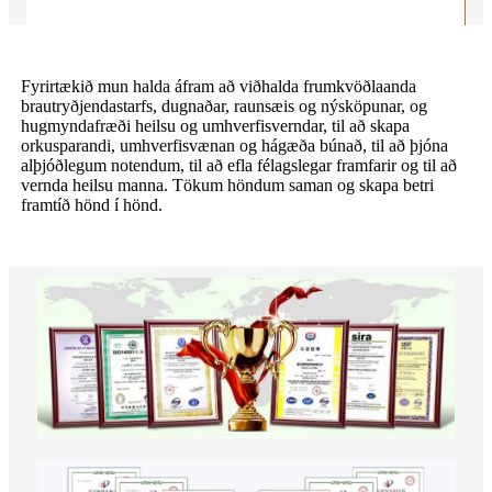
Fyrirtækið mun halda áfram að viðhalda frumkvöðlaanda
brautryðjendastarfs, dugnaðar, raunsæis og nýsköpunar, og
hugmyndafræði heilsu og umhverfisverndar, til að skapa
orkusparandi, umhverfisvænan og hágæða búnað, til að þjóna
alþjóðlegum notendum, til að efla félagslegar framfarir og til að
vernda heilsu manna. Tökum höndum saman og skapa betri
framtíð hönd í hönd.