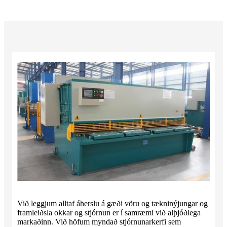
Við leggjum alltaf áherslu á gæði vöru og tækninýjungar og
framleiðsla okkar og stjórnun er í samræmi við alþjóðlega
markaðinn. Við höfum myndað stjórnunarkerfi sem