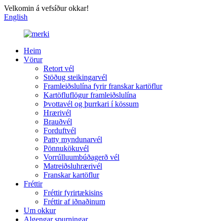
Velkomin á vefsíður okkar!
English
Heim
Vörur
Retort vél
Stöðug steikingarvél
Framleiðslulína fyrir franskar kartöflur
Kartöfluflögur framleiðslulína
Þvottavél og þurrkari í kössum
Hrærivél
Brauðvél
Forduftvél
Patty myndunarvél
Pönnukökuvél
Vorrúlluumbúðagerð vél
Matreiðsluhrærivél
Franskar kartöflur
Fréttir
Fréttir fyrirtækisins
Fréttir af iðnaðinum
Um okkur
Algengar spurningar