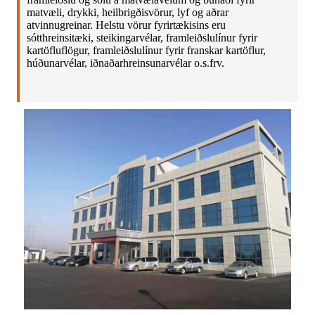
matvæli, drykki, heilbrigðisvörur, lyf og aðrar
atvinnugreinar. Helstu vörur fyrirtækisins eru
sótthreinsitæki, steikingarvélar, framleiðslulínur fyrir
kartöfluflögur, framleiðslulínur fyrir franskar kartöflur,
húðunarvélar, iðnaðarhreinsunarvélar o.s.frv.