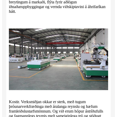
breytingum á markaði, flýta fyrir aðlögun
iðnaðaruppbyggingar og vernda viðskiptavini á áhrifaríkan
hátt.
Kostir. Verksmiðjan okkar er sterk, með tugum
þróunarverkfræðinga með áralanga reynslu og hæfum
framleiðslustarfsmönnum. Og við erum hópur ástríðufulls
og fagmannlegs teymis með sameiginlega trú og stöðugt