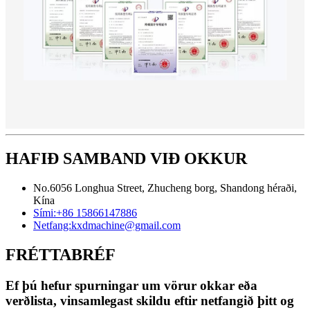
HAFIÐ SAMBAND VIÐ OKKUR
No.6056 Longhua Street, Zhucheng borg, Shandong héraði,
Kína
Sími:
+86 15866147886
Netfang:
kxdmachine@gmail.com
FRÉTTABRÉF
Ef þú hefur spurningar um vörur okkar eða
verðlista, vinsamlegast skildu eftir netfangið þitt og