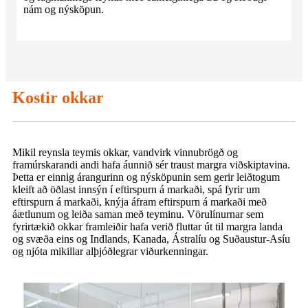
nám og nýsköpun.
Kostir okkar
Mikil reynsla teymis okkar, vandvirk vinnubrögð og
framúrskarandi andi hafa áunnið sér traust margra viðskiptavina.
Þetta er einnig árangurinn og nýsköpunin sem gerir leiðtogum
kleift að öðlast innsýn í eftirspurn á markaði, spá fyrir um
eftirspurn á markaði, knýja áfram eftirspurn á markaði með
áætlunum og leiða saman með teyminu. Vörulínurnar sem
fyrirtækið okkar framleiðir hafa verið fluttar út til margra landa
og svæða eins og Indlands, Kanada, Ástralíu og Suðaustur-Asíu
og njóta mikillar alþjóðlegrar viðurkenningar.