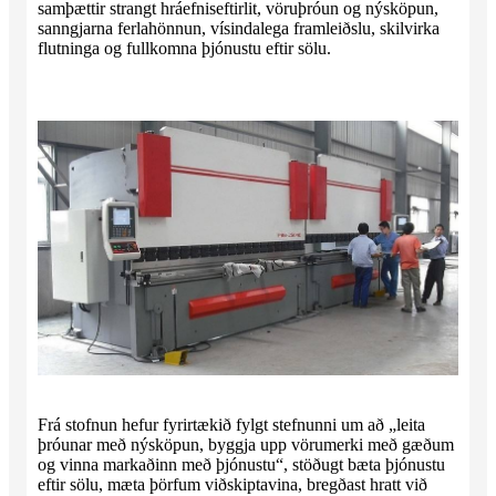
samþættir strangt hráefniseftirlit, vöruþróun og nýsköpun,
sanngjarna ferlahönnun, vísindalega framleiðslu, skilvirka
flutninga og fullkomna þjónustu eftir sölu.
Frá stofnun hefur fyrirtækið fylgt stefnunni um að „leita
þróunar með nýsköpun, byggja upp vörumerki með gæðum
og vinna markaðinn með þjónustu“, stöðugt bæta þjónustu
eftir sölu, mæta þörfum viðskiptavina, bregðast hratt við