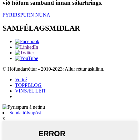
við höfum samband innan sólarhrings.
FYRIRSPURN NÚNA
SAMFÉLAGSMIÐLAR
© Höfundarréttur - 2010-2023: Allur réttur áskilinn.
Veftré
TOPPBLOG
VINSÆL LEIT
Senda tölvupóst
x