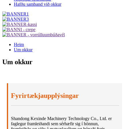
Hafðu samband við okkur
Heim
Um okkur
Um okkur
Fyrirtækjaupplýsingar
Shandong Kexinde Machinery Technology Co., Ltd. er
faglegur framleiðandi sem sérhæfir sig í hönnun,
framleiðslu og sölu á matvælavélum og búnaði fyrir