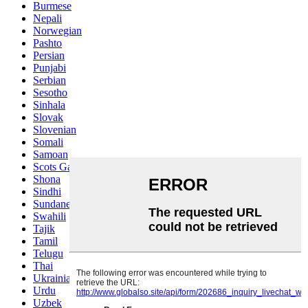
Burmese
Nepali
Norwegian
Pashto
Persian
Punjabi
Serbian
Sesotho
Sinhala
Slovak
Slovenian
Somali
Samoan
Scots Gaelic
Shona
Sindhi
Sundanese
Swahili
Tajik
Tamil
Telugu
Thai
Ukrainian
Urdu
Uzbek