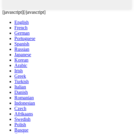
[javascript]
[/javascript]
English
French
German
Portuguese
Spanish
Russian
Japanese
Korean
Arabic
Irish
Greek
Turkish
Italian
Danish
Romanian
Indonesian
Czech
Afrikaans
Swedish
Polish
Basque